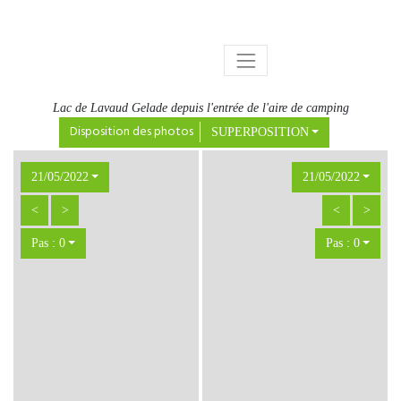
Lac de Lavaud Gelade depuis l'entrée de l'aire de camping
Disposition des photos
SUPERPOSITION
21/05/2022
21/05/2022
<
>
<
>
Pas : 0
Pas : 0