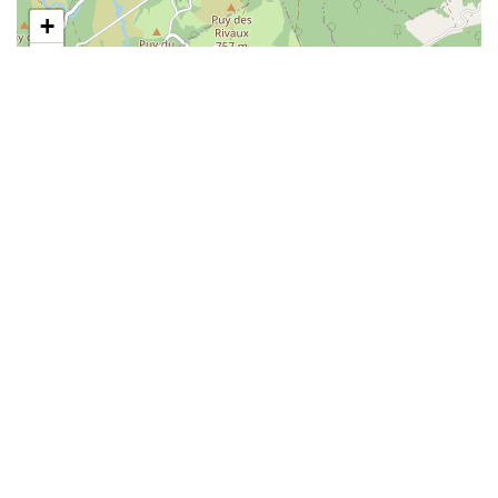
+
−
1 km
Leaflet
| ©
OpenStreetMap
MÉTHODE DE RECONDUCTION
NOTICE DU POINT
PRÉSENTATION DU SITE
None